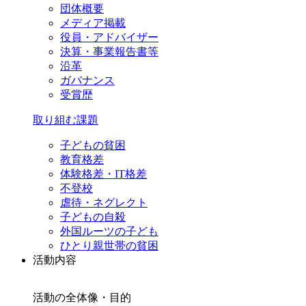
団体概要
メディア掲載
役員・アドバイザー
決算・事業報告書等
沿革
ガバナンス
受賞歴
取り組む課題
子どもの貧困
教育格差
体験格差・IT格差
不登校
虐待・ネグレクト
子どもの自殺
外国ルーツの子ども
ひとり親世帯の貧困
活動内容
活動の全体像・目的