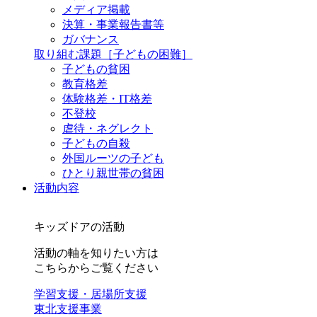
メディア掲載
決算・事業報告書等
ガバナンス
取り組む課題
［子どもの困難］
子どもの貧困
教育格差
体験格差・IT格差
不登校
虐待・ネグレクト
子どもの自殺
外国ルーツの子ども
ひとり親世帯の貧困
活動内容
キッズドアの活動
活動の軸を知りたい方は
こちらからご覧ください
学習支援・居場所支援
東北支援事業