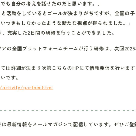
人でも自分の考えを話せたのだと思います。」
っと活動をしているとゴールが決まりがちですが、全国の子
思いつきもしなかったような新たな視点が得られました。」
き、充実した
2
日間の研修を行うことができました。
ドアの全国プラットフォームチームが行う研修は、次回
2025
しては詳細が決まり次第こちらの
HP
にて情報発信を行います
幸いです。
/activity/partner.html
では最新情報をメールマガジンで配信しています。ぜひご登