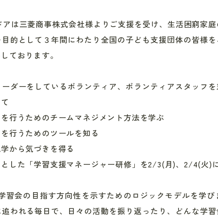
ドアは三菱商事株式会社様よりご支援を受け、生活困窮家庭
を目的として３年間にわたり全国の子ども支援団体の皆様を
供しております。
リーダーをしているボランティア、ボランティアスタッフを
して
営を行うためのチームマネジメント方法を学ぶ
営を行うためのツールを知る
見学から気づきを得る
的とした「学習支援マネージャー研修」を
2/3(
月
)
、
2/4(
火
)
ず学習会の目指す方向性を示すためのロジックモデルを学び
に追われる毎日で、日々の活動を振り返ったり、どんな学習