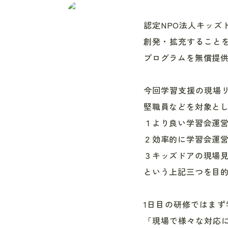
認定
NPO
法人キッズ
創発・拡充すること
プログラムを無償提
今回学習支援の現場
堅職員などを対象と
１より良い学習会運
２効率的に学習会運
３キッズドアの現場
という上記三つを目
1日目の研修ではま
「現場で様々な対応