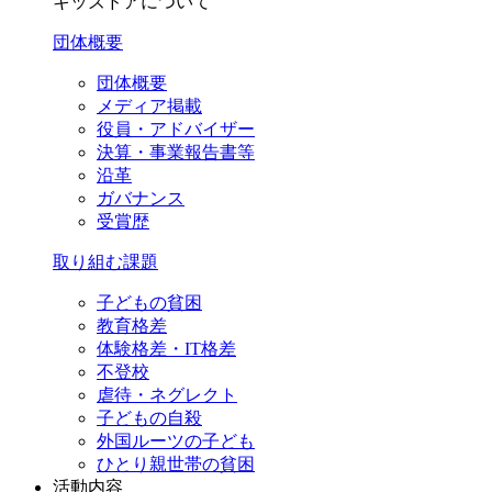
キッズドアについて
団体概要
団体概要
メディア掲載
役員・アドバイザー
決算・事業報告書等
沿革
ガバナンス
受賞歴
取り組む課題
子どもの貧困
教育格差
体験格差・IT格差
不登校
虐待・ネグレクト
子どもの自殺
外国ルーツの子ども
ひとり親世帯の貧困
活動内容