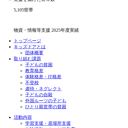
5,105
世帯
物資・情報等支援 2025年度実績
トップページ
キッズドアとは
団体概要
取り組む課題
子どもの貧困
教育格差
体験格差・IT格差
不登校
虐待・ネグレクト
子どもの自殺
外国ルーツの子ども
ひとり親世帯の貧困
活動内容
学習支援・居場所支援