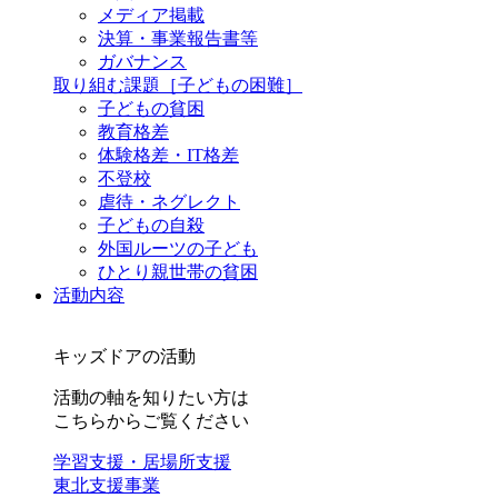
メディア掲載
決算・事業報告書等
ガバナンス
取り組む課題
［子どもの困難］
子どもの貧困
教育格差
体験格差・IT格差
不登校
虐待・ネグレクト
子どもの自殺
外国ルーツの子ども
ひとり親世帯の貧困
活動内容
キッズドアの活動
活動の軸を知りたい方は
こちらからご覧ください
学習支援・居場所支援
東北支援事業