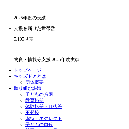
2025年度の実績
支援を届けた世帯数
5,105
世帯
物資・情報等支援 2025年度実績
トップページ
キッズドアとは
団体概要
取り組む課題
子どもの貧困
教育格差
体験格差・IT格差
不登校
虐待・ネグレクト
子どもの自殺