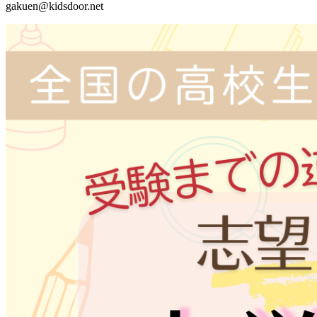
gakuen@kidsdoor.net