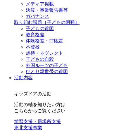
メディア掲載
決算・事業報告書等
ガバナンス
取り組む課題
［子どもの困難］
子どもの貧困
教育格差
体験格差・IT格差
不登校
虐待・ネグレクト
子どもの自殺
外国ルーツの子ども
ひとり親世帯の貧困
活動内容
キッズドアの活動
活動の軸を知りたい方は
こちらからご覧ください
学習支援・居場所支援
東北支援事業