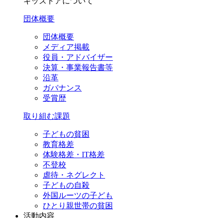
キッズドアについて
団体概要
団体概要
メディア掲載
役員・アドバイザー
決算・事業報告書等
沿革
ガバナンス
受賞歴
取り組む課題
子どもの貧困
教育格差
体験格差・IT格差
不登校
虐待・ネグレクト
子どもの自殺
外国ルーツの子ども
ひとり親世帯の貧困
活動内容