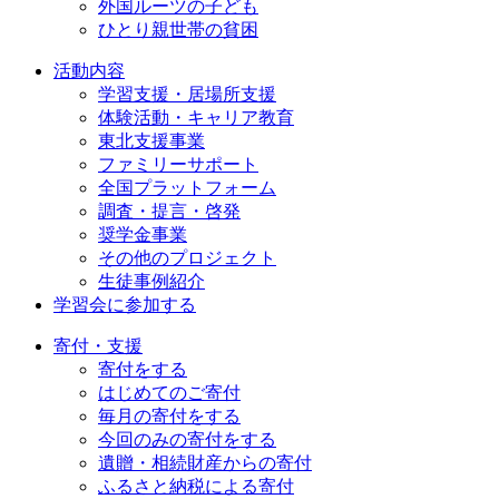
外国ルーツの子ども
ひとり親世帯の貧困
活動内容
学習支援・居場所支援
体験活動・キャリア教育
東北支援事業
ファミリーサポート
全国プラットフォーム
調査・提言・啓発
奨学金事業
その他のプロジェクト
生徒事例紹介
学習会に参加する
寄付・支援
寄付をする
はじめてのご寄付
毎月の寄付をする
今回のみの寄付をする
遺贈・相続財産からの寄付
ふるさと納税による寄付