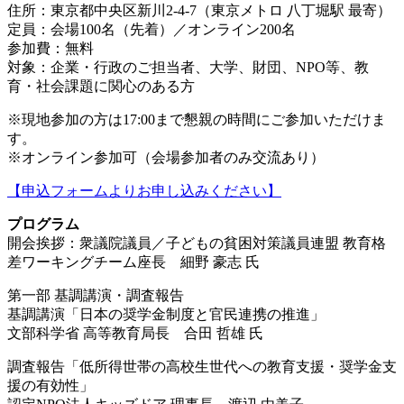
住所：東京都中央区新川2-4-7（東京メトロ 八丁堀駅 最寄）
定員：会場100名（先着）／オンライン200名
参加費：無料
対象：企業・行政のご担当者、大学、財団、NPO等、教
育・社会課題に関心のある方
※現地参加の方は17:00まで懇親の時間にご参加いただけま
す。
※オンライン参加可（会場参加者のみ交流あり）
【申込フォームよりお申し込みください】
プログラム
開会挨拶：衆議院議員／子どもの貧困対策議員連盟 教育格
差ワーキングチーム座長 細野 豪志 氏
第一部 基調講演・調査報告
基調講演「日本の奨学金制度と官民連携の推進」
文部科学省 高等教育局長 合田 哲雄 氏
調査報告「低所得世帯の高校生世代への教育支援・奨学金支
援の有効性」