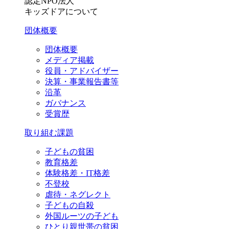
認定NPO法人
キッズドアについて
団体概要
団体概要
メディア掲載
役員・アドバイザー
決算・事業報告書等
沿革
ガバナンス
受賞歴
取り組む課題
子どもの貧困
教育格差
体験格差・IT格差
不登校
虐待・ネグレクト
子どもの自殺
外国ルーツの子ども
ひとり親世帯の貧困