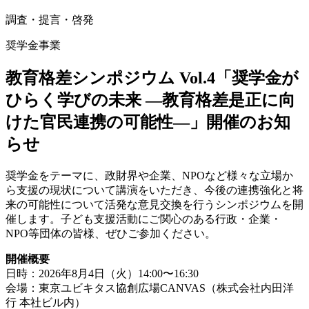
調査・提言・啓発
奨学金事業
教育格差シンポジウム Vol.4「奨学金が
ひらく学びの未来 ―教育格差是正に向
けた官民連携の可能性―」開催のお知
らせ
奨学金をテーマに、政財界や企業、NPOなど様々な立場か
ら支援の現状について講演をいただき、今後の連携強化と将
来の可能性について活発な意見交換を行うシンポジウムを開
催します。子ども支援活動にご関心のある行政・企業・
NPO等団体の皆様、ぜひご参加ください。
開催概要
日時：2026年8月4日（火）14:00〜16:30
会場：東京ユビキタス協創広場CANVAS（株式会社内田洋
行 本社ビル内）