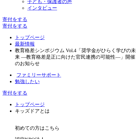
子ども・保護者の声
インタビュー
寄付
をする
寄付
をする
トップページ
最新情報
教育格差シンポジウム Vol.4「奨学金がひらく学びの未
来 ―教育格差是正に向けた官民連携の可能性―」開催
のお知らせ
ファミリーサポート
勉強したい
寄付をする
トップページ
キッズドアとは
初めての方はこちら