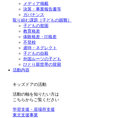
メディア掲載
決算・事業報告書等
ガバナンス
取り組む課題
［子どもの困難］
子どもの貧困
教育格差
体験格差・IT格差
不登校
虐待・ネグレクト
子どもの自殺
外国ルーツの子ども
ひとり親世帯の貧困
活動内容
キッズドアの活動
活動の軸を知りたい方は
こちらからご覧ください
学習支援・居場所支援
東北支援事業