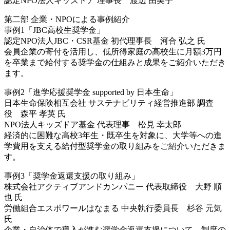
認定NPO法人キッズドア 理事長 渡辺 由美子
第二部 企業・NPOによる事例紹介
事例1「JBC高校生奨学金」
認定NPO法人JBC・CSR基金 初代理事長 河合 弘之 氏
会員企業の寄付を活用し、低所得家庭の高校生に月額3万円
を卒業まで給付する奨学金の仕組みと成果をご紹介いただき
ます。
事例2「進学応援奨学金 supported by 日本生命」
日本生命保険相互会社 サステナビリティ経営推進部 調査
役 森平 孝英 氏
NPO法人キッズドア基金 代表理事 松見 幸太郎
経済的に困難な高校3年生・既卒生を対象に、大学等への進
学費用を支える給付型奨学金の取り組みをご紹介いただきま
す。
事例3「奨学金返還支援の取り組み」
株式会社アクティブアンドカンパニー 代表取締役 大野 順
也 氏
労働組合エスポワールはなまる 中央執行委員長 杉谷 元気
氏
企業・自治体で導入が進む奨学金返還支援について、制度の