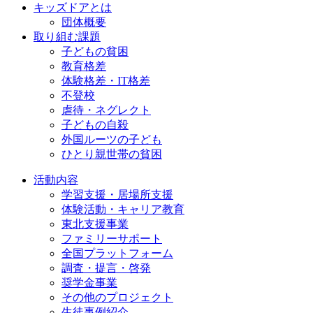
キッズドアとは
団体概要
取り組む課題
子どもの貧困
教育格差
体験格差・IT格差
不登校
虐待・ネグレクト
子どもの自殺
外国ルーツの子ども
ひとり親世帯の貧困
活動内容
学習支援・居場所支援
体験活動・キャリア教育
東北支援事業
ファミリーサポート
全国プラットフォーム
調査・提言・啓発
奨学金事業
その他のプロジェクト
生徒事例紹介