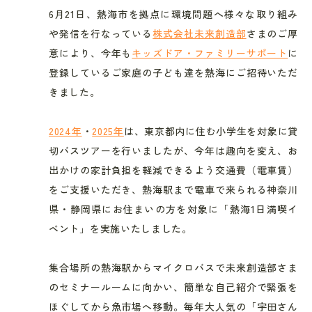
6月21日、熱海市を拠点に環境問題へ様々な取り組み
や発信を行なっている
株式会社未来創造部
さまのご厚
意により、今年も
キッズドア・ファミリーサポート
に
登録しているご家庭の子ども達を熱海にご招待いただ
きました。
2024年
・
2025年
は、東京都内に住む小学生を対象に貸
切バスツアーを行いましたが、今年は趣向を変え、お
出かけの家計負担を軽減できるよう交通費（電車賃）
をご支援いただき、熱海駅まで電車で来られる神奈川
県・静岡県にお住まいの方を対象に「熱海1日満喫イ
ベント」を実施いたしました。
集合場所の熱海駅からマイクロバスで未来創造部さま
のセミナールームに向かい、簡単な自己紹介で緊張を
ほぐしてから魚市場へ移動。毎年大人気の「宇田さん