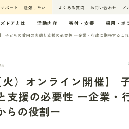
ーサポート
勉強したい
よくある質問
お問い合わせ
メ
ッズドアとは
活動内容
寄付・支援
採用・ボ
開催】 子どもの貧困の実態と支援の必要性 ー企業・行政に期待するこ
25
15（火）オンライン開催】 
と支援の必要性 ー企業・
からの役割ー