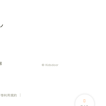
ノ
階
© Kidsdoor
会等利用規約