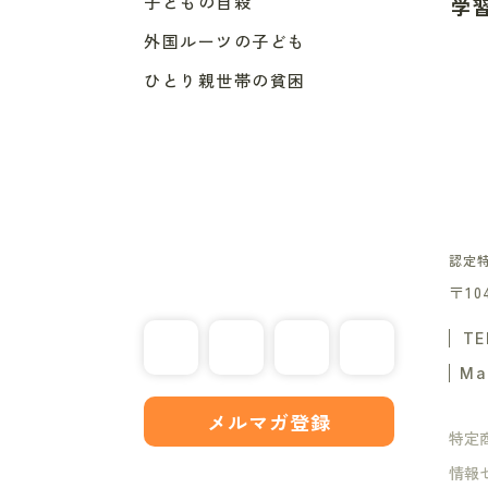
子どもの自殺
学
外国ルーツの子ども
ひとり親世帯の貧困
認定
〒10
TE
Ma
メルマガ登録
特定
情報