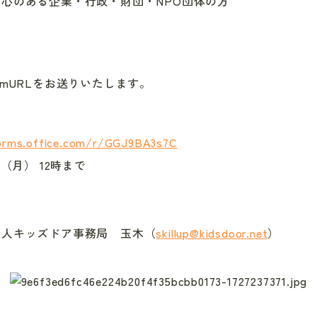
心のある企業・行政・財団・NPO団体の方
omURLをお送りいたします。
orms.office.com/r/GGJ9BA3s7C
（月） 12時まで
法人キッズドア事務局 玉木（
skillup@kidsdoor.net
）