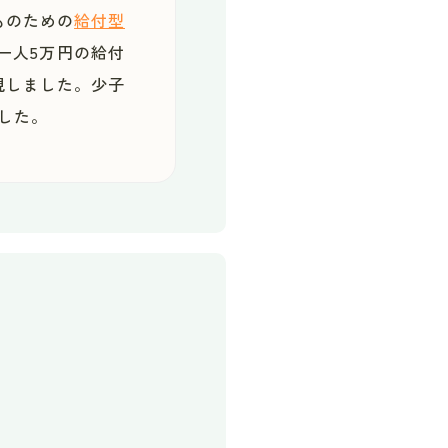
ものための
給付型
一人5万円の給付
現しました。少子
した。