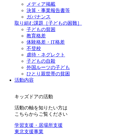
メディア掲載
決算・事業報告書等
ガバナンス
取り組む課題
［子どもの困難］
子どもの貧困
教育格差
体験格差・IT格差
不登校
虐待・ネグレクト
子どもの自殺
外国ルーツの子ども
ひとり親世帯の貧困
活動内容
キッズドアの活動
活動の軸を知りたい方は
こちらからご覧ください
学習支援・居場所支援
東北支援事業