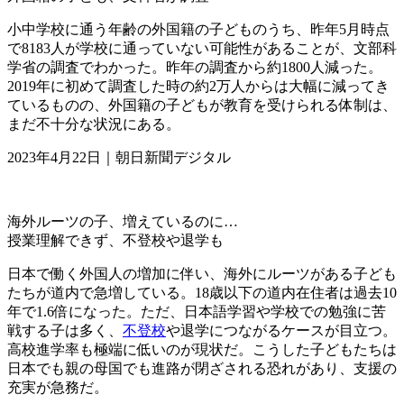
小中学校に通う年齢の外国籍の子どものうち、昨年5月時点
で8183人が学校に通っていない可能性があることが、文部科
学省の調査でわかった。昨年の調査から約1800人減った。
2019年に初めて調査した時の約2万人からは大幅に減ってき
ているものの、外国籍の子どもが教育を受けられる体制は、
まだ不十分な状況にある。
2023年4月22日
｜朝日新聞デジタル
海外ルーツの子、増えているのに…
授業理解できず、不登校や退学も
日本で働く外国人の増加に伴い、海外にルーツがある子ども
たちが道内で急増している。18歳以下の道内在住者は過去10
年で1.6倍になった。ただ、日本語学習や学校での勉強に苦
戦する子は多く、
不登校
や退学につながるケースが目立つ。
高校進学率も極端に低いのが現状だ。こうした子どもたちは
日本でも親の母国でも進路が閉ざされる恐れがあり、支援の
充実が急務だ。