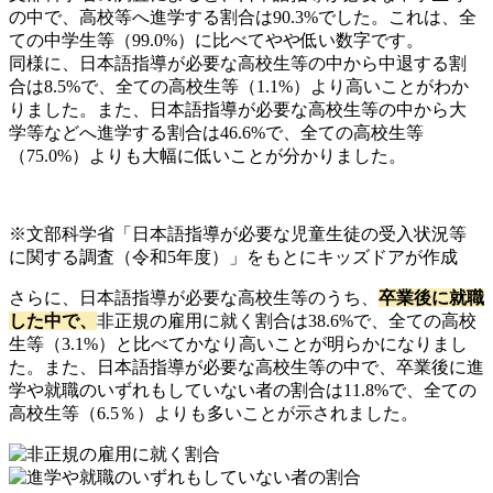
の中で、高校等へ進学する割合は90.3%でした。これは、全
ての中学生等（99.0%）に比べてやや低い
数字です。
同様に、
日本語指導が必要な高校生等の中から中退する割
合は8.5%で、全ての高校生等（1.1%）より高い
ことがわか
りました。また、
日本語指導が必要な高校生等の中から大
学等などへ進学する割合は
46.6%で、全ての高校生等
（75.0%）よりも大幅に低い
ことが分かりました。
※文部科学省「日本語指導が必要な児童生徒の受入状況等
に関する調査（令和
5
年度）」をもとにキッズドアが作成
さらに、日本語指導が必要な高校生等のうち、
卒業後に就職
した中で、
非正規の雇用に就く割合は38.6%で、全ての高校
生等（3.1%）と比べてかなり高い
ことが明らかになりまし
た。また、日本語指導が必要な高校生等の中で、
卒業後に進
学や就職のいずれもしていない者の割合は11.8%で、全ての
高校生等（6.5％）よりも多い
ことが示されました。