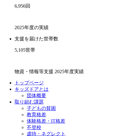
6,956
回
2025年度の実績
支援を届けた世帯数
5,105
世帯
物資・情報等支援 2025年度実績
トップページ
キッズドアとは
団体概要
取り組む課題
子どもの貧困
教育格差
体験格差・IT格差
不登校
虐待・ネグレクト