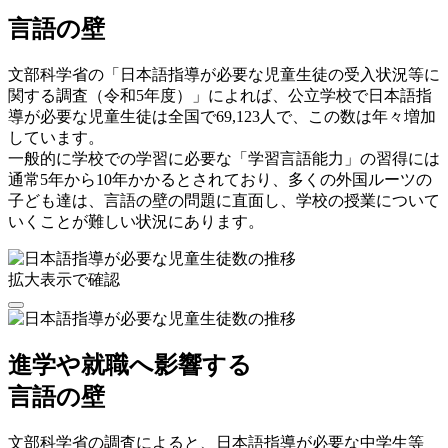
言語の壁
文部科学省の「日本語指導が必要な児童生徒の受入状況等に
関する調査（令和
5
年度）」によれば、
公立学校で日本語指
導が必要な児童生徒は全国で69,123人
で、この数は年々増加
しています。
一般的に
学校での学習に必要な「学習言語能力」の習得には
通常5年から10年かかる
とされており、多くの外国ルーツの
子ども達は、言語の壁の問題に直面し、
学校の授業について
いくことが難しい
状況にあります。
拡大表示で確認
進学や就職へ影響する
言語の壁
文部科学省の調査によると、
日本語指導が必要な中学生等