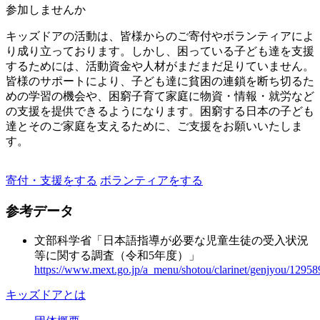
参加しませんか
キッズドアの活動は、皆様からのご寄付やボランティアによ
り成り立っております。しかし、困っている子ども達を支援
するためには、活動資金や人材がまだまだ足りていません。
皆様のサポートにより、子ども達に貧困の連鎖を断ち切るた
めの学習の機会や、困窮子育て家庭に物資・情報・就労など
の支援を提供できるようになります。困窮する日本の子ども
達とそのご家庭を支えるために、ご支援をお願いいたしま
す。
寄付・支援をする
ボランティアをする
参考データ
文部科学省「日本語指導が必要な児童生徒の受入状況
等に関する調査（令和5年度）」
https://www.mext.go.jp/a_menu/shotou/clarinet/genjyou/1295
キッズドアとは