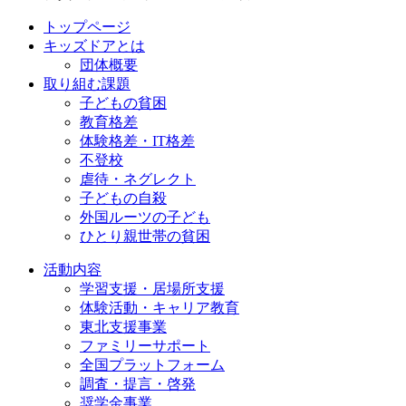
トップページ
キッズドアとは
団体概要
取り組む課題
子どもの貧困
教育格差
体験格差・IT格差
不登校
虐待・ネグレクト
子どもの自殺
外国ルーツの子ども
ひとり親世帯の貧困
活動内容
学習支援・居場所支援
体験活動・キャリア教育
東北支援事業
ファミリーサポート
全国プラットフォーム
調査・提言・啓発
奨学金事業