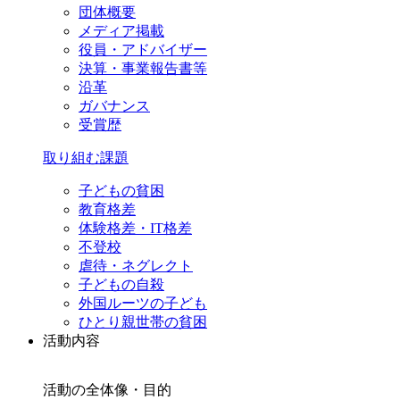
団体概要
メディア掲載
役員・アドバイザー
決算・事業報告書等
沿革
ガバナンス
受賞歴
取り組む課題
子どもの貧困
教育格差
体験格差・IT格差
不登校
虐待・ネグレクト
子どもの自殺
外国ルーツの子ども
ひとり親世帯の貧困
活動内容
活動の全体像・目的