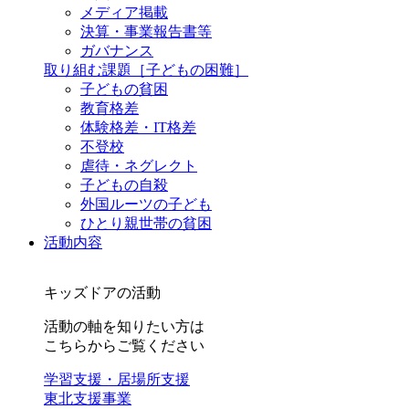
メディア掲載
決算・事業報告書等
ガバナンス
取り組む課題
［子どもの困難］
子どもの貧困
教育格差
体験格差・IT格差
不登校
虐待・ネグレクト
子どもの自殺
外国ルーツの子ども
ひとり親世帯の貧困
活動内容
キッズドアの活動
活動の軸を知りたい方は
こちらからご覧ください
学習支援・居場所支援
東北支援事業