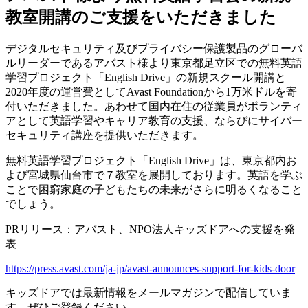
教室開講のご支援をいただきました
デジタルセキュリティ及びプライバシー保護製品のグローバ
ルリーダーであるアバスト様より東京都足立区での無料英語
学習プロジェクト「English Drive」の新規スクール開講と
2020年度の運営費としてAvast Foundationから1万米ドルを寄
付いただきました。あわせて国内在住の従業員がボランティ
アとして英語学習やキャリア教育の支援、ならびにサイバー
セキュリティ講座を提供いただきます。
無料英語学習プロジェクト「English Drive」は、東京都内お
よび宮城県仙台市で７教室を展開しております。英語を学ぶ
ことで困窮家庭の子どもたちの未来がさらに明るくなること
でしょう。
PRリリース：アバスト、NPO法人キッズドアへの支援を発
表
https://press.avast.com/ja-jp/avast-announces-support-for-kids-door
キッズドアでは最新情報をメールマガジンで配信していま
す。ぜひご登録ください。