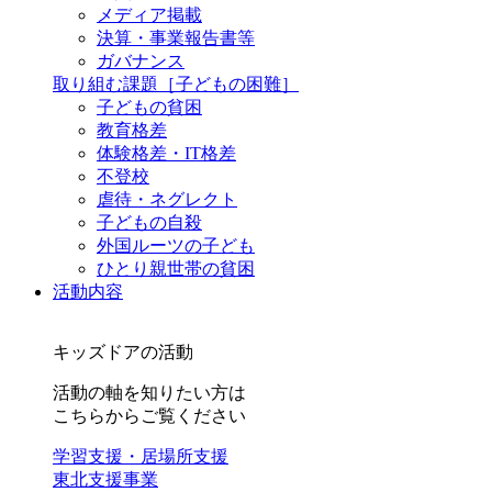
メディア掲載
決算・事業報告書等
ガバナンス
取り組む課題
［子どもの困難］
子どもの貧困
教育格差
体験格差・IT格差
不登校
虐待・ネグレクト
子どもの自殺
外国ルーツの子ども
ひとり親世帯の貧困
活動内容
キッズドアの活動
活動の軸を知りたい方は
こちらからご覧ください
学習支援・居場所支援
東北支援事業