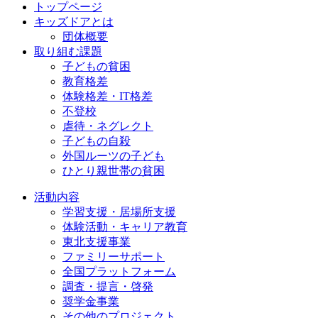
トップページ
キッズドアとは
団体概要
取り組む課題
子どもの貧困
教育格差
体験格差・IT格差
不登校
虐待・ネグレクト
子どもの自殺
外国ルーツの子ども
ひとり親世帯の貧困
活動内容
学習支援・居場所支援
体験活動・キャリア教育
東北支援事業
ファミリーサポート
全国プラットフォーム
調査・提言・啓発
奨学金事業
その他のプロジェクト