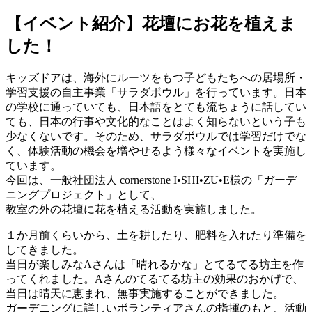
【イベント紹介】花壇にお花を植えま
した！
キッズドアは、海外にルーツをもつ子どもたちへの居場所・
学習支援の自主事業「サラダボウル」を行っています。日本
の学校に通っていても、日本語をとても流ちょうに話してい
ても、日本の行事や文化的なことはよく知らないという子も
少なくないです。そのため、サラダボウルでは学習だけでな
く、体験活動の機会を増やせるよう様々なイベントを実施し
ています。
今回は、一般社団法人 cornerstone I•SHI•ZU•E様の「ガーデ
ニングプロジェクト」として、
教室の外の花壇に花を植える活動を実施しました。
１か月前くらいから、土を耕したり、肥料を入れたり準備を
してきました。
当日が楽しみなAさんは「晴れるかな」とてるてる坊主を作
ってくれました。Aさんのてるてる坊主の効果のおかげで、
当日は晴天に恵まれ、無事実施することができました。
ガーデニングに詳しいボランティアさんの指揮のもと、活動