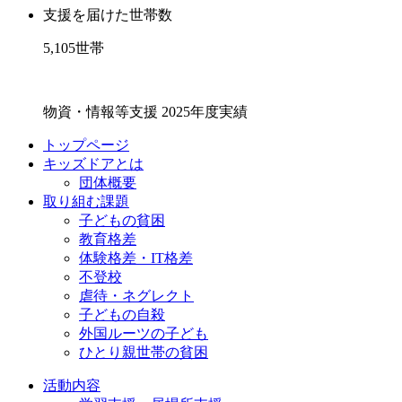
支援を届けた世帯数
5,105
世帯
物資・情報等支援 2025年度実績
トップページ
キッズドアとは
団体概要
取り組む課題
子どもの貧困
教育格差
体験格差・IT格差
不登校
虐待・ネグレクト
子どもの自殺
外国ルーツの子ども
ひとり親世帯の貧困
活動内容