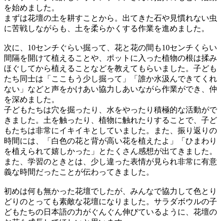
を始めました。
まずは花壇の土を耕すことから。出てきた石や見慣れない虫
に苦戦しながらも、土を柔らかくする作業を進めました。
次に、10センチぐらい掘って、花と花の間も10センチくらい
間隔を開けて植えることや、ポットに入った植物の根は揉み
ほぐしてから植えることなどを教えてもらいました。子ども
たち同士は「ここもう少し掘って」「誰か水汲んできてくれ
ない」などと声をかけあい協力しあいながら作業ができ、仲
を深めました。
子どもたちは穴を掘ったり、水をやったり積極的な活動がで
きました。土を触ったり、植物に触れたりすることで、子ど
もたちは非常にイキイキとしていました。また、振り返りの
時間には、「白色の花と背が高い花を植えたよ」「ひまわり
を植えられて嬉しかった」とたくさん感想が出てきました。
また、学習のときとは、少し違った表情が見られ非常に有意
義な時間だったことが伝わってきました。
初めは何も無かった花壇でしたが、みんなで協力して色とり
どりのとっても素敵な花壇になりました。サラダボウルの子
どもたちの日本語の力がぐんぐん伸びているように、花壇の