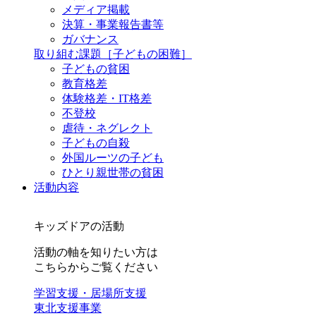
メディア掲載
決算・事業報告書等
ガバナンス
取り組む課題
［子どもの困難］
子どもの貧困
教育格差
体験格差・IT格差
不登校
虐待・ネグレクト
子どもの自殺
外国ルーツの子ども
ひとり親世帯の貧困
活動内容
キッズドアの活動
活動の軸を知りたい方は
こちらからご覧ください
学習支援・居場所支援
東北支援事業