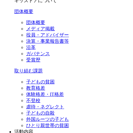
キッズドアについて
団体概要
団体概要
メディア掲載
役員・アドバイザー
決算・事業報告書等
沿革
ガバナンス
受賞歴
取り組む課題
子どもの貧困
教育格差
体験格差・IT格差
不登校
虐待・ネグレクト
子どもの自殺
外国ルーツの子ども
ひとり親世帯の貧困
活動内容