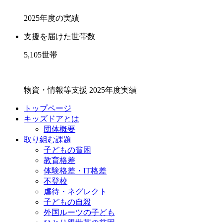
2025年度の実績
支援を届けた世帯数
5,105
世帯
物資・情報等支援 2025年度実績
トップページ
キッズドアとは
団体概要
取り組む課題
子どもの貧困
教育格差
体験格差・IT格差
不登校
虐待・ネグレクト
子どもの自殺
外国ルーツの子ども