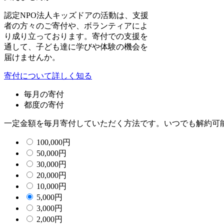
認定NPO法人キッズドアの活動は、支援
者の方々のご寄付や、ボランティアによ
り成り立っております。寄付での支援を
通して、子ども達に学びや体験の機会を
届けませんか。
寄付について詳しく知る
毎月の寄付
都度の寄付
一定金額を毎月寄付していただく方法です。いつでも解約可
100,000
円
50,000
円
30,000
円
20,000
円
10,000
円
5,000
円
3,000
円
2,000
円