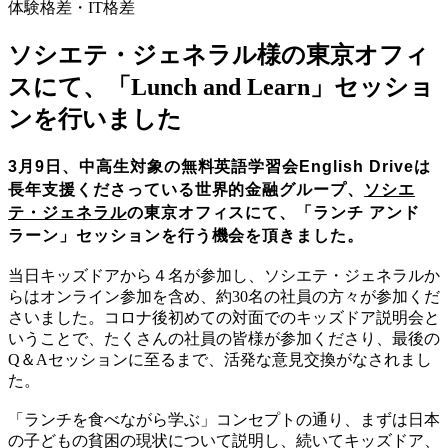
体験格差・IT格差
ソシエテ・ジェネラル様の東京オフィ
スにて、「Lunch and Learn」セッショ
ンを行いました
3月9日、中高生対象の無料英語学習会English Driveは
長年支援くださっている世界的金融グループ、
ソシエ
テ・ジェネラル
の東京オフィスにて、「ランチ アンド
ラーン」セッションを行う機会を頂きました。
当日キッズドアから４名が参加し、ソシエテ・ジェネラルか
らはオンライン参加を含め、約30名の社員の方々が参加くだ
さいました。コロナ後初めての対面でのキッズドア説明会と
いうことで、たくさんの社員の皆様が参加くださり、最後の
Q＆Aセッションに至るまで、活発な意見交換がなされまし
た。
「ランチを食べながら学ぶ」コンセプトの通り、まずは日本
の子どもの貧困の現状について説明し、続いてキッズドア、