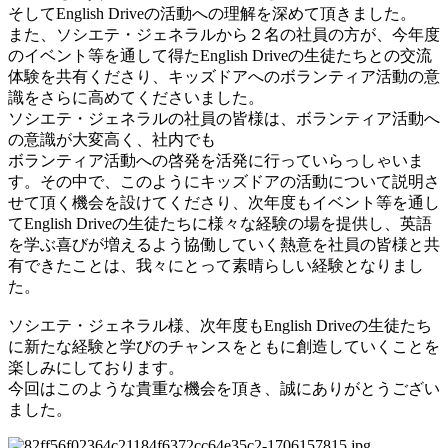
そしてEnglish Driveの活動への理解を深めて頂きました。
また、ソシエテ・ジェネラルから２名の社員の方が、今年度
のイベント等を通して得たEnglish Driveの生徒たちとの交流
体験を共有くださり、キッズドアへのボランティア活動の意
識をさらに高めてくださいました。
ソシエテ・ジェネラルの社員の皆様は、ボランティア活動へ
の意識が大変高く、社内でも
ボランティア活動への啓発を活発に行っていらっしゃいま
す。その中で、このようにキッズドアの活動について説明さ
せて頂く機会を設けてくださり、次年度もイベント等を通し
てEnglish Driveの生徒たちに様々な経験の場を提供し、英語
を学ぶ喜びが増えるよう協働していく熱意を社員の皆様と共
有できたことは、我々にとって素晴らしい経験となりまし
た。
ソシエテ・ジェネラル様、次年度もEnglish Driveの生徒たち
に新たな経験と学びのチャンスをともに創造していくことを
楽しみにしております。
今回はこのような貴重な機会を頂き、誠にありがとうござい
ました。