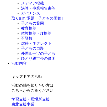
メディア掲載
決算・事業報告書等
ガバナンス
取り組む課題
［子どもの困難］
子どもの貧困
教育格差
体験格差・IT格差
不登校
虐待・ネグレクト
子どもの自殺
外国ルーツの子ども
ひとり親世帯の貧困
活動内容
キッズドアの活動
活動の軸を知りたい方は
こちらからご覧ください
学習支援・居場所支援
東北支援事業