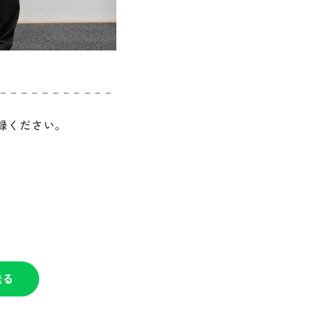
録ください。
送る