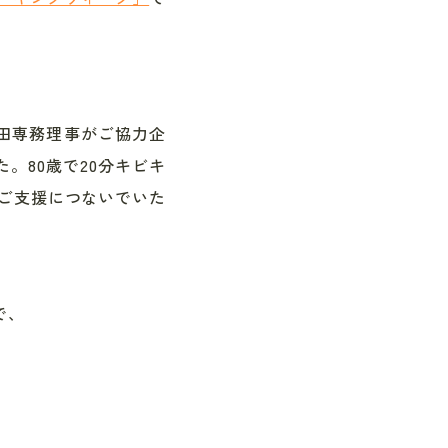
福田専務理事がご協力企
。80歳で20分キビキ
のご支援につないでいた
で、