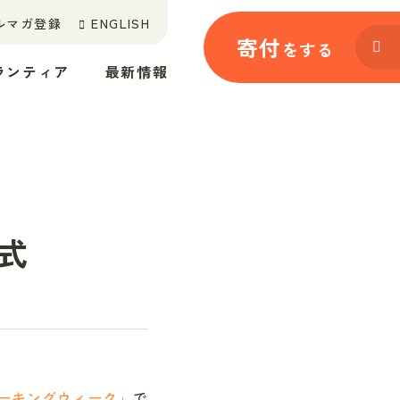
ルマガ登録
ENGLISH
寄付
をする
ランティア
最新情報
式
ォーキングウィーク」
で