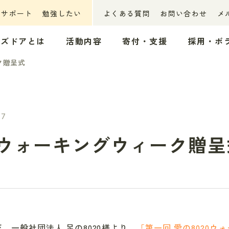
ーサポート
勉強したい
よくある質問
お問い合わせ
メ
ッズドアとは
活動内容
寄付・支援
採用・ボ
ク贈呈式
27
20ウォーキングウィーク贈呈
、一般社団法人 足の8020様より、
「第一回 愛の8020ウ