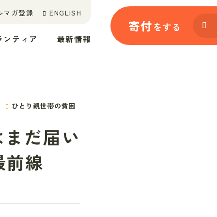
ルマガ登録
ENGLISH
寄付
をする
ランティア
最新情報
ひとり親世帯の貧困
はまだ届い
最前線