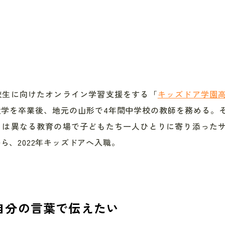
校生に向けたオンライン学習支援をする
「
キッズドア学園
大学
を
卒業後、
地元の山形で4年間中学校の教師を務める。
とは異なる教育の場で子どもたち一人ひとりに寄り添った
から、
2022年キッズドアへ入職。
自分の言葉で伝えたい