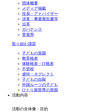
団体概要
メディア掲載
役員・アドバイザー
決算・事業報告書等
沿革
ガバナンス
受賞歴
取り組む課題
子どもの貧困
教育格差
体験格差・IT格差
不登校
虐待・ネグレクト
子どもの自殺
外国ルーツの子ども
ひとり親世帯の貧困
活動内容
活動の全体像・目的