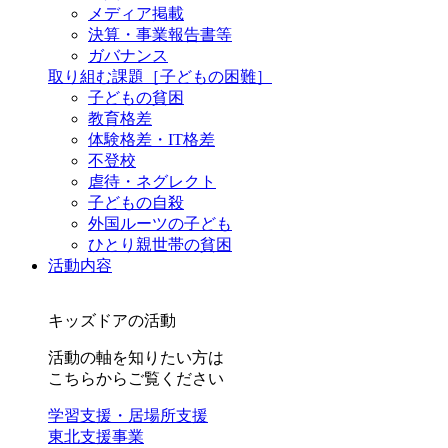
メディア掲載
決算・事業報告書等
ガバナンス
取り組む課題
［子どもの困難］
子どもの貧困
教育格差
体験格差・IT格差
不登校
虐待・ネグレクト
子どもの自殺
外国ルーツの子ども
ひとり親世帯の貧困
活動内容
キッズドアの活動
活動の軸を知りたい方は
こちらからご覧ください
学習支援・居場所支援
東北支援事業